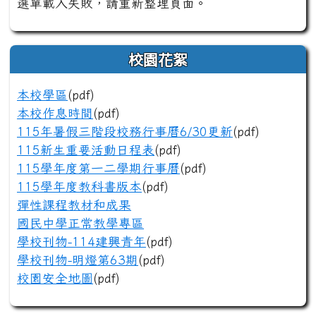
選單載入失敗，請重新整理頁面。
校園花絮
本校學區
(pdf)
本校作息時間
(pdf)
115年暑假三階段校務行事曆6/30更新
(pdf)
115新生重要活動日程表
(pdf)
115學年度第一二學期行事曆
(pdf)
115學年度教科書版本
(pdf)
彈性課程教材和成果
國民中學正常教學專區
學校刊物-114建興青年
(pdf)
學校刊物-明燈第63期
(pdf)
校園安全地圖
(pdf)