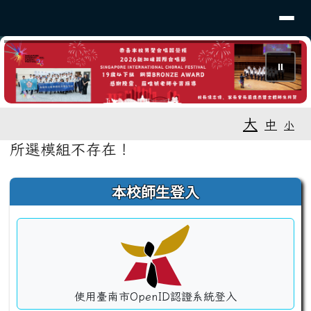
導覽列
建興國中
跳至主內容區
⏸
工具列
大
中
小
頁尾區域
主內容區域
所選模組不存在！
左邊區域內容
本校師生登入
使用臺南市OpenID認證系統登入