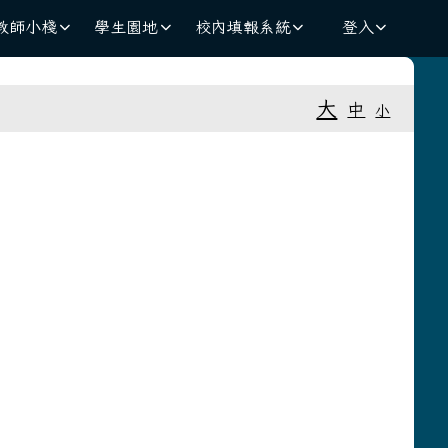
教師小棧
學生園地
校內填報系統
登入
⏸
大
中
小