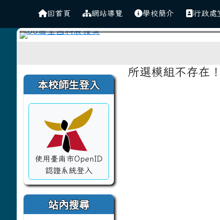
導覽列
跳至主內容區
建興國中
回首頁
網站導覽
學校簡介
行政處
工具列
頁尾區域
主內容區域
所選模組不存在
左邊區域內容
本校師生登入
使用臺南市OpenID
認證系統登入
站內搜尋