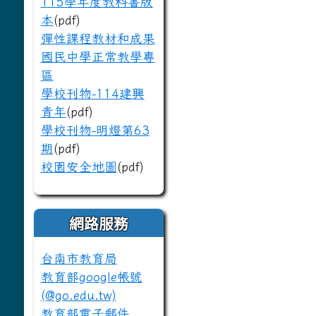
115學年度教科書版
本
(pdf)
彈性課程教材和成果
國民中學正常教學專
區
學校刊物-114建興
青年
(pdf)
學校刊物-明燈第63
期
(pdf)
校園安全地圖
(pdf)
網路服務
台南市教育局
教育部google帳號
(@go.edu.tw)
教育部電子郵件