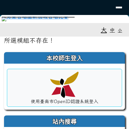
導覽列
建興國中
跳至主內容區
⏸
工具列
大
中
小
頁尾區域
主內容區域
所選模組不存在！
左邊區域內容
本校師生登入
使用臺南市OpenID認證系統登入
站內搜尋