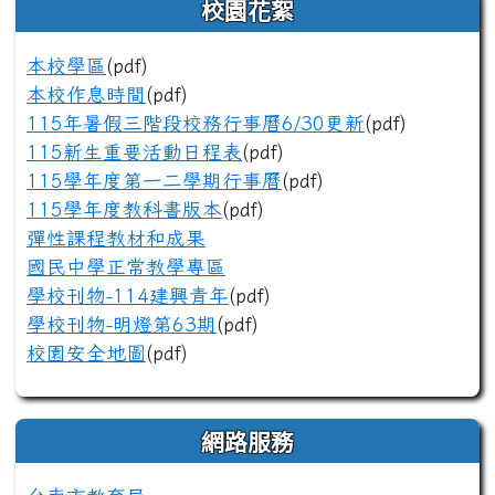
校園花絮
本校學區
(pdf)
本校作息時間
(pdf)
115年暑假三階段校務行事曆6/30更新
(pdf)
115新生重要活動日程表
(pdf)
115學年度第一二學期行事曆
(pdf)
115學年度教科書版本
(pdf)
彈性課程教材和成果
國民中學正常教學專區
學校刊物-114建興青年
(pdf)
學校刊物-明燈第63期
(pdf)
校園安全地圖
(pdf)
網路服務